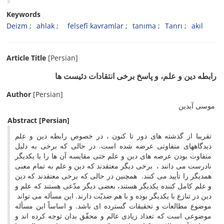
Keywords
Deizm
ahlak
felsefî kavramlar
tanıma
Tanrı
akıl
Article Title
[Persian]
رابطه دین و علم، و پاسخ برخی انتقادات دئیست ها
Author
[Persian]
موسی آیدین
Abstract
[Persian]
تقریبا از گذشته های دور تا کنون ، در خصوص رابطه دین و علم
دیدگاههای متفاوتی عرضه شده است. در حالی که برخی به دلیل
متفاوت بودن عرصه های دین و علم حتی مقایسه آن ها را با یکدیگر
نادرست می دانند ، برخی دیگر معتقدند که دین و علم به تمام معنی
همدیگر را تأیید می کنند. همچنین در حالی که برخی معتقدند که دین
و علم کامل کننده یکدیگر هستند، بعضی دیگر مدّعی هستند که علم و
دین در تنازع با یکدیگر بوده و با هم ضدیّت دارند. این مسأله می تواند
موضوع مطالعات و تحقیقات گسترده ای باشد. و اساساً این مسأله
موضوعی است که تعداد زیادی عالم و محقّق بدان توجه کرده اند و