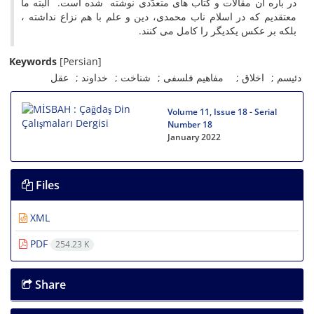
در باره آن مقالات و کتاب های متعدّدی نوشته شده است. البته ما
معتقدیم که در اسلام ناب محمدی، دین و علم با هم نزاع نداشته ،
بلکه بر عکس یکدیگر را کامل می کنند.
Keywords
[Persian]
دئیسم
اخلاق
مفاهیم فلسفی
شناخت
خداوند
عقل
Volume 11, Issue 18 - Serial
Number 18
January 2022
Files
XML
PDF
254.23 K
Share