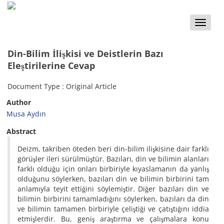
Toggle
naviga
Din-Bilim İlişkisi ve Deistlerin Bazı
Eleştirilerine Cevap
Document Type : Original Article
Author
Musa Aydın
Abstract
Deizm, takriben öteden beri din-bilim ilişkisine dair farklı
görüşler ileri sürülmüştür. Bazıları, din ve bilimin alanları
farklı olduğu için onları birbiriyle kıyaslamanın da yanlış
olduğunu söylerken, bazıları din ve bilimin birbirini tam
anlamıyla teyit ettiğini söylemiştir. Diğer bazıları din ve
bilimin birbirini tamamladığını söylerken, bazıları da din
ve bilimin tamamen birbiriyle çeliştiği ve çatıştığını iddia
etmişlerdir. Bu, geniş araştırma ve çalışmalara konu