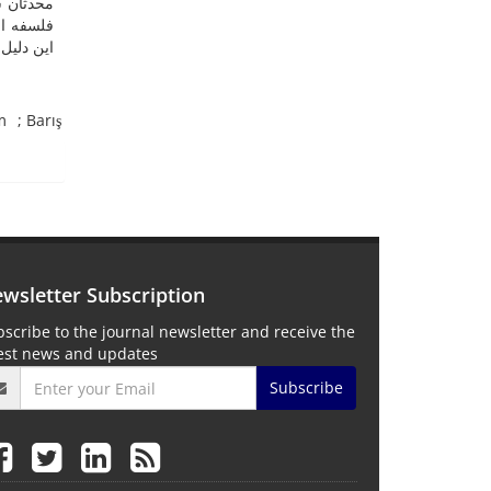
محدثان س
فلسفه اص
این دلی.
m
Barış
wsletter Subscription
scribe to the journal newsletter and receive the
test news and updates
Subscribe