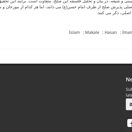
نی و شیعه، در بیان و تحلیل فلسفه این صلح، متفاوت است. برایند این تحقی
لی پذیرش صلح از طرف امام حسن(ع) می دانند، اما هر کدام از مورخان و مح
ل اصلی، ذکر می کنند
İslam
Makale
Hasan
İma
Ne
Sub
la