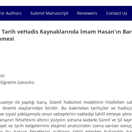
for Authors
Submit Manuscript
Reviewers
Contact Us
in Tarih veHadis Kaynaklarında İmam Hasan'ın Bar
enmesi
isi
 Öğretim Görevlisi
aviye ile yaptığı barış, İslamî hükümet modelinin hilafetten sa
n önemli olaylarından biridir. Bu bakımdan tarihçiler ve hadisç
e siyasî yaklaşımıyla onun sebeplerini nakledip tahlil etmeye yönel
ışının felsefesini altıncı yüzyılın sonuna kadarki Sünnî ve Şiî kay
ayet ve tarih belgelerinin eleştirel analizinden sonra varılan sonu
n bu barışın felsefesini açıklayıp tahlil ederken kullandığı bak