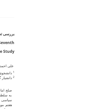
 Seventh
e Study
علی احم
1
355@yahoo.com
2
dares.ac.ir
صلح امام
به سلطنت
سیاسی خو
هفتم مور