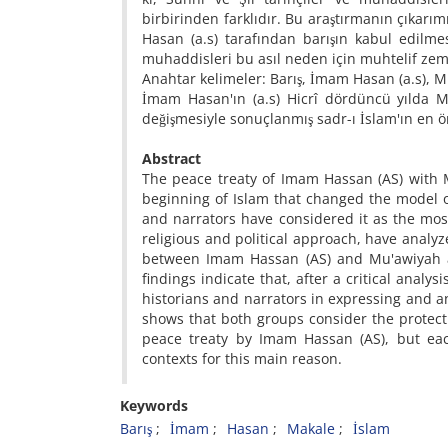
birbirinden farklıdır. Bu araştırmanın çıka
Hasan (a.s) tarafından barışın kabul edilmes
muhaddisleri bu asıl neden için muhtelif zemi
Anahtar kelimeler: Barış, İmam Hasan (a.s), 
İmam Hasan'ın (a.s) Hicrî dördüncü yılda Mu
değişmesiyle sonuçlanmış sadr-ı İslam'ın en ö
Abstract
The peace treaty of Imam Hassan (AS) with 
beginning of Islam that changed the model o
and narrators have considered it as the mos
religious and political approach, have analyz
between Imam Hassan (AS) and Mu'awiyah ac
findings indicate that, after a critical analy
historians and narrators in expressing and an
shows that both groups consider the protect
peace treaty by Imam Hassan (AS), but eac
contexts for this main reason.
Keywords
Barış
İmam
Hasan
Makale
İslam