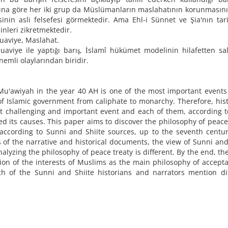
rımına göre her iki grup da Müslümanların maslahatının korunması
inin asli felsefesi görmektedir. Ama Ehl-i Sünnet ve Şia'nın tar
nleri zikretmektedir.
Muaviye, Maslahat.
aviye ile yaptığı barış, İslamî hükümet modelinin hilafetten sa
nemli olaylarından biridir.
Mu'awiyah in the year 40 AH is one of the most important events
f Islamic government from caliphate to monarchy. Therefore, his
t challenging and important event and each of them, according t
ed its causes. This paper aims to discover the philosophy of peace
cording to Sunni and Shiite sources, up to the seventh centur
sis of the narrative and historical documents, the view of Sunni and
alyzing the philosophy of peace treaty is different. By the end, th
ion of the interests of Muslims as the main philosophy of accept
h of the Sunni and Shiite historians and narrators mention dif