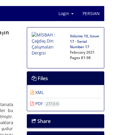
Login
PERSIAN
ışın
Volume 10, Issue
17 - Serial
Number 17
February 2021
Pages
81-98
Files
XML
PDF
277.6 K
ltanata
iler bu
miştir.
Share
naklara
ç şudur
ışaçısı