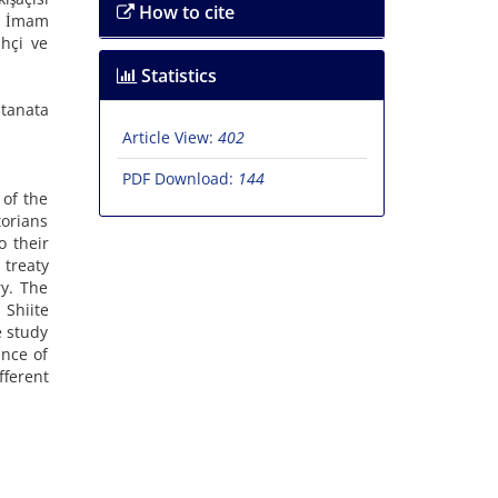
How to cite
nı İmam
ihçi ve
Statistics
ltanata
Article View:
402
PDF Download:
144
 of the
torians
o their
 treaty
y. The
 Shiite
e study
ance of
ferent