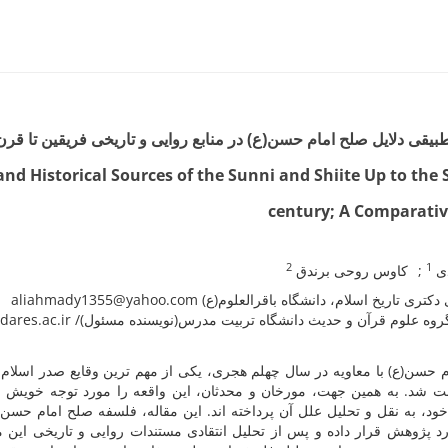
nd Historical Sources of the Sunni and Shiite Up to the
century; A Comparativ
2
1
دی
کاوس روحی برندق
دانشجوی دکتری تاریخ اسلام، دانشگاه باقرالعلوم(ع) aliahmady1
دانشیار گروه علوم قرآن و حدیث دانشگاه تربیت مدرس(نویسنده مسئول)/ k.roohi@mo
 حسن(ع) با معاویه در سال چهلم هجری، یکی از مهم ترین وقایع صدر اسلا
 شد. به همین جهت، مورخان و محدثان، این واقعه را مورد توجه خویش قرار
د، به نقل و تحلیل علل آن پرداخته اند. این مقاله، فلسفه صلح امام حسن(ع) 
د پژوهش قرار داده و پس از تحلیل انتقادی مستندات روایی و تاریخی این من