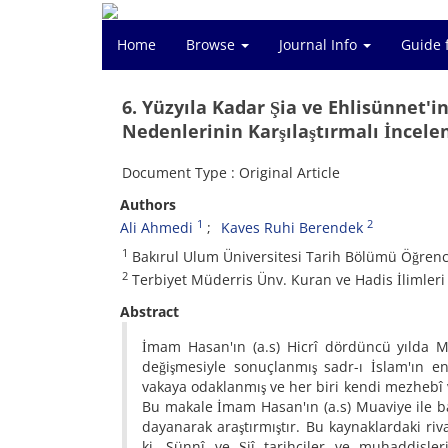
Home
Browse
Journal Info
Guide 
6. Yüzyıla Kadar Şia ve Ehlisünnet'
Nedenlerinin Karşılaştırmalı İncel
Document Type : Original Article
Authors
1
2
Ali Ahmedi
Kaves Ruhi Berendek
1
Bakırul Ulum Üniversitesi Tarih Bölümü Öğrenc
2
Terbiyet Müderris Ünv. Kuran ve Hadis İlimleri
Abstract
İmam Hasan'ın (a.s) Hicrî dördüncü yılda Mu
değişmesiyle sonuçlanmış sadr-ı İslam'ın e
vakaya odaklanmış ve her biri kendi mezhebî v
Bu makale İmam Hasan'ın (a.s) Muaviye ile bar
dayanarak araştırmıştır. Bu kaynaklardaki riv
ki, Sünnî ve Şiî tarihçiler ve muhaddisleri